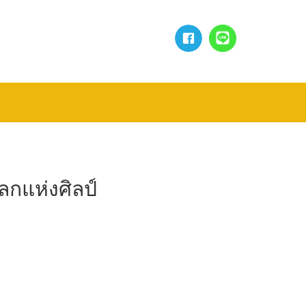
กแห่งศิลป์