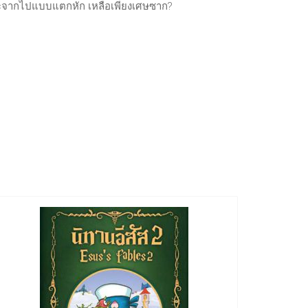
จะจากไปแบบแตกหัก เหลือเพียงเศษซาก?